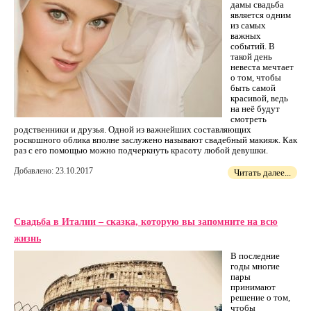
дамы свадьба
является одним
из самых
важных
событий. В
такой день
невеста мечтает
о том, чтобы
быть самой
красивой, ведь
на неё будут
смотреть
родственники и друзья. Одной из важнейших составляющих
роскошного облика вполне заслужено называют свадебный макияж. Как
раз с его помощью можно подчеркнуть красоту любой девушки.
Добавлено: 23.10.2017
Читать далее...
Свадьба в Италии – сказка, которую вы запомните на всю
жизнь
В последние
годы многие
пары
принимают
решение о том,
чтобы