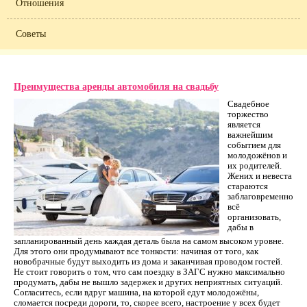
Отношения
Советы
Преимущества аренды автомобиля на свадьбу
Свадебное
торжество
является
важнейшим
событием для
молодожёнов и
их родителей.
Жених и невеста
стараются
заблаговременно
всё
организовать,
дабы в
запланированный день каждая деталь была на самом высоком уровне.
Для этого они продумывают все тонкости: начиная от того, как
новобрачные будут выходить из дома и заканчивая проводом гостей.
Не стоит говорить о том, что сам поездку в ЗАГС нужно максимально
продумать, дабы не вышло задержек и других неприятных ситуаций.
Согласитесь, если вдруг машина, на которой едут молодожёны,
сломается посреди дороги, то, скорее всего, настроение у всех будет