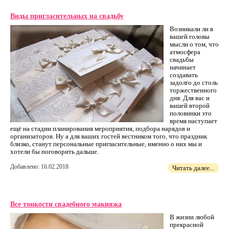
Виды пригласительных на свадьбу
Возникали ли в
вашей головы
мысли о том, что
атмосфера
свадьбы
начинает
создавать
задолго до столь
торжественного
дня. Для вас и
вашей второй
половинки это
время наступает
ещё на стадии планирования мероприятия, подбора нарядов и
организаторов. Ну а для ваших гостей вестником того, что праздник
близко, станут персональные пригласительные, именно о них мы и
хотели бы поговорить дальше.
Добавлено: 16.02.2018
Читать далее...
Все тонкости свадебного макияжа
В жизни любой
прекрасной