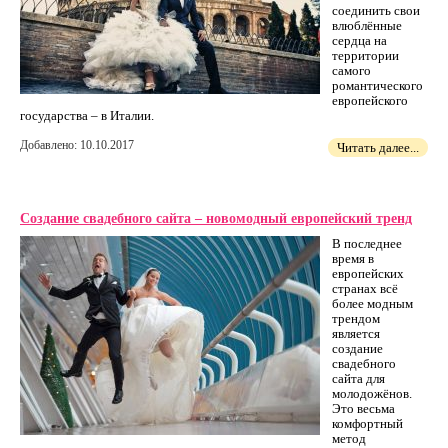
соединить свои
влюблённые
сердца на
территории
самого
романтического
европейского
государства – в Италии.
Добавлено: 10.10.2017
Читать далее...
Создание свадебного сайта – новомодный европейский тренд
В последнее
время в
европейских
странах всё
более модным
трендом
является
создание
свадебного
сайта для
молодожёнов.
Это весьма
комфортный
метод