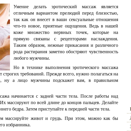
Умение делать эротический массаж является
отличным вариантом прелюдий перед близостью,
так как он внесет в ваши сексуальные отношения
что-то новое, приятные ощущения. Ведь в нашей
коже множество нервных точек, которые на
прямую связаны с рецепторами наслаждения.
Таким образом, нежные прикасания и различного
рода растирания заметно обостряют чувственность
любого мужчины.
Но в технике выполнения эротического массажа
ет строгих требований. Прежде всего, нужно полагаться на
ю, ну а лицо мужчины подскажет вам, в правильном
сажа начинается с задней части тела. После работы над
 Их массируют по всей длине до концов пальцев. Делайте
ннего бедра. Затем приступайте к передней части тела.
ем массируйте живот и грудь. При этом, можно как бы
его избранника.