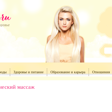
роды
Здоровье и питание
Образование и карьера
Отношения
ческий массаж