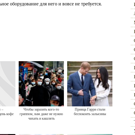
ьное оборудование для него и вовсе не требуется.
 –
Чтобы заразить кого-то
Принца Гарри стали
ень кофе
гриппом, вам даже не нужно
беспокоить залысины
чихать и кашлять