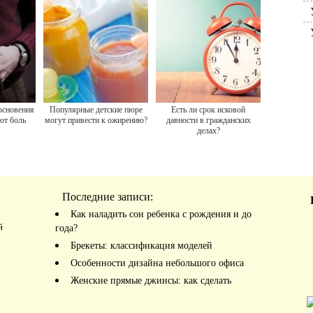
основения
Популярные детские пюре
Есть ли срок исковой
ют боль
могут привести к ожирению?
давности в гражданских
делах?
Последние записи:
Как наладить сон ребенка с рождения и до
й
года?
Брекеты: классификация моделей
Особенности дизайна небольшого офиса
Женские прямые джинсы: как сделать
правильный выбор?
Козье молоко для детей – с какого возраста