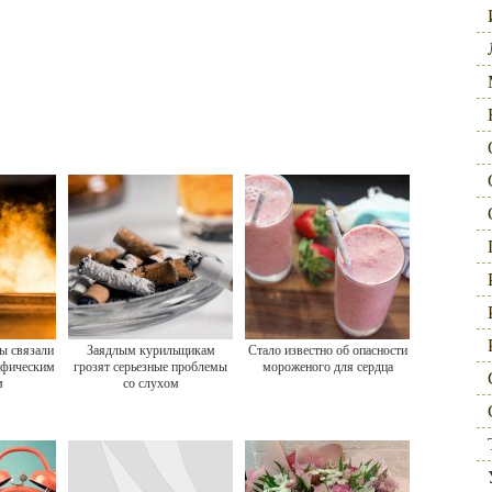
ы связали
Заядлым курильщикам
Стало известно об опасности
офическим
грозят серьезные проблемы
мороженого для сердца
м
со слухом