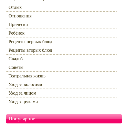
Отдых
Отношения
Прически
Ребёнок
Рецепты первых блюд
Рецепты вторых блюд
Свадьба
Советы
Театральная жизнь
Уход за волосами
Уход за лицом
Уход за руками
Популярное