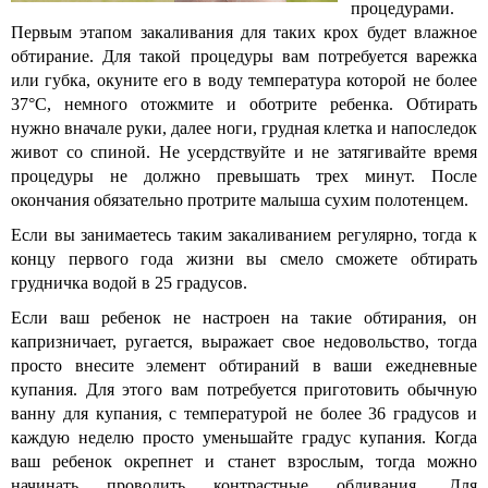
процедурами.
Первым этапом закаливания для таких крох будет влажное
обтирание. Для такой процедуры вам потребуется варежка
или губка, окуните его в воду температура которой не более
37°С, немного отожмите и оботрите ребенка. Обтирать
нужно вначале руки, далее ноги, грудная клетка и напоследок
живот со спиной. Не усердствуйте и не затягивайте время
процедуры не должно превышать трех минут. После
окончания обязательно протрите малыша сухим полотенцем.
Если вы занимаетесь таким закаливанием регулярно, тогда к
концу первого года жизни вы смело сможете обтирать
грудничка водой в 25 градусов.
Если ваш ребенок не настроен на такие обтирания, он
капризничает, ругается, выражает свое недовольство, тогда
просто внесите элемент обтираний в ваши ежедневные
купания. Для этого вам потребуется приготовить обычную
ванну для купания, с температурой не более 36 градусов и
каждую неделю просто уменьшайте градус купания. Когда
ваш ребенок окрепнет и станет взрослым, тогда можно
начинать проводить контрастные обливания. Для