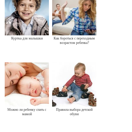
Куртка для малышки
Как бороться с переходным
возрастом ребенка?
Можно ли ребенку спать с
Правила выбора детской
мамой
обуви