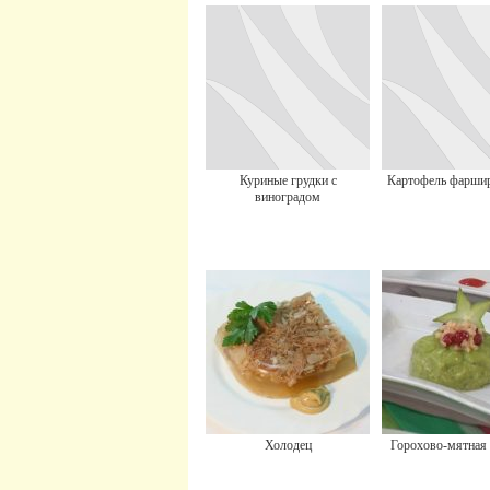
Куриные грудки с
Картофель фарши
виноградом
Холодец
Горохово-мятная 