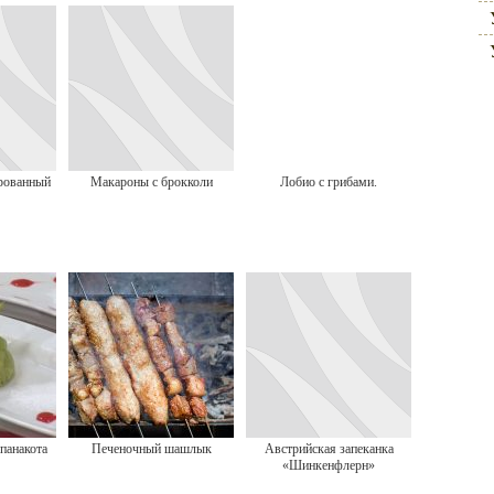
рованный
Макароны с брокколи
Лобио с грибами.
панакота
Печеночный шашлык
Австрийская запеканка
«Шинкенфлерн»