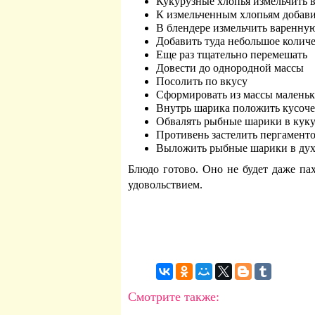
Кукурузные хлопья измельчить в
К измельченным хлопьям добави
В блендере измельчить варенную
Добавить туда небольшое колич
Еще раз тщательно перемешать
Довести до однородной массы
Посолить по вкусу
Сформировать из массы малень
Внутрь шарика положить кусоче
Обвалять рыбные шарики в куку
Противень застелить пергамент
Выложить рыбные шарики в духов
Блюдо готово. Оно не будет даже па
удовольствием.
Смотрите также: