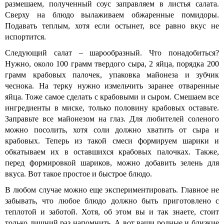
размешаем, полученный соус заправляем в листья салата.
Сверху на блюдо вылаживаем обжаренные помидоры.
Подавать теплым, хотя если остынет, все равно вкус не
испортится.
Следующий салат – шарообразный. Что понадобиться?
Нужно, около 100 грамм твердого сыра, 2 яйца, порядка 200
грамм крабовых палочек, упаковка майонеза и зубчик
чеснока. На терку нужно измельчить заранее отваренные
яйца. Тоже самое сделать с крабовыми и сыром. Смешаем все
ингредиенты в миске, только половину крабовых оставьте.
Заправьте все майонезом на глаз. Для любителей соленого
можно посолить, хотя соли должно хватить от сыра и
крабовых. Теперь из такой смеси формируем шарики и
обкатываем их в оставшихся крабовых палочках. Также,
перед формировкой шариков, можно добавить зелень для
вкуса. Вот такое простое и быстрое блюдо.
В любом случае можно еще экспериментировать. Главное не
забывать, что любое блюдо должно быть приготовлено с
теплотой и заботой. Хотя, об этом вы и так знаете, стоит
только лишний раз напомнить. А вот ваши родные и близкие