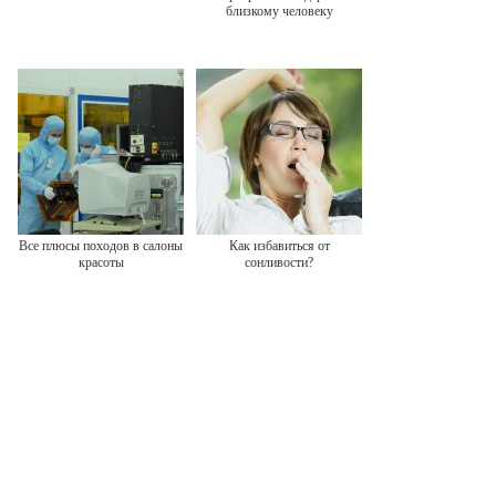
близкому человеку
Все плюсы походов в салоны
Как избавиться от
красоты
сонливости?