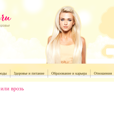
роды
Здоровье и питание
Образование и карьера
Отношения
 или врозь