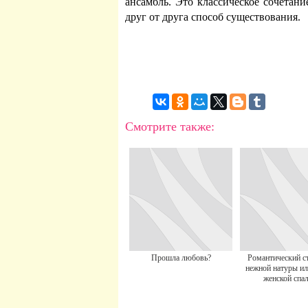
ансамбль. Это классическое сочетан
друг от друга способ существования.
Смотрите также:
Прошла любовь?
Романтический с
нежной натуры ил
женской спа