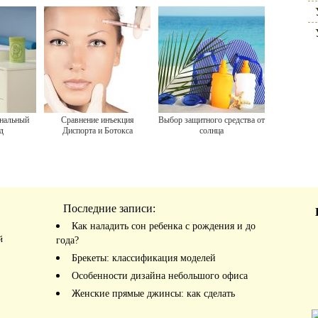
енальный
Сравнение инъекция
Выбор защитного средства от
д
Диспорта и Ботокса
солнца
Последние записи:
Как наладить сон ребенка с рождения и до
й
года?
Брекеты: классификация моделей
Особенности дизайна небольшого офиса
Женские прямые джинсы: как сделать
правильный выбор?