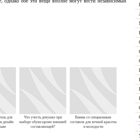
ие, однако обе эти вещи вполне могут вести независимый
тиль для
Что учесть девушке при
Ванны со специальным
и дизайн
выборе обуви кроме внешней
составом для вечной красоты
льни
составляющей?
и молодости