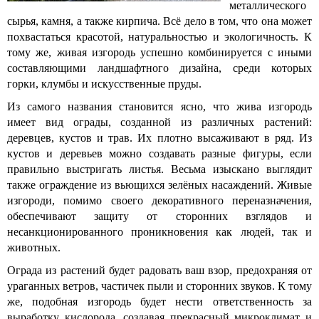
металлического
сырья, камня, а также кирпича. Всё дело в том, что она может
похвастаться красотой, натуральностью и экологичность. К
тому же, живая изгородь успешно комбинируется с иными
составляющими ландшафтного дизайна, среди которых
горки, клумбы и искусственные пруды.
Из самого названия становится ясно, что жива изгородь
имеет вид ограды, созданной из различных растений:
деревцев, кустов и трав. Их плотно высаживают в ряд. Из
кустов и деревьев можно создавать разные фигуры, если
правильно выстригать листья. Весьма изыскано выглядит
также ограждение из вьющихся зелёных насаждений. Живые
изгороди, помимо своего декоративного переназначения,
обеспечивают защиту от сторонних взглядов и
несанкционированного проникновения как людей, так и
животных.
Ограда из растений будет радовать ваш взор, предохраняя от
ураганных ветров, частичек пыли и сторонних звуков. К тому
же, подобная изгородь будет нести ответственность за
выработку кислорода, создавая прекрасный микроклимат и