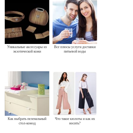
Уникальные аксессуары из
Все плюсы услуги доставки
экзотической кожи
питьевой воды
Как выбрать пеленальный
Что такое кюлоты и как их
стол-комод
носить?