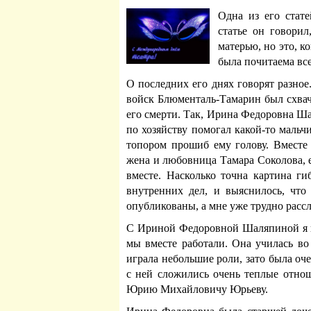
Одна из его стате
статье он говорил
матерью, но это, 
была почитаема вс
О последних его днях говорят разное
войск Блюменталь-Тамарин был схвач
его смерти. Так, Ирина Федоровна Ш
по хозяйству помогал какой-то мальчи
топором прошиб ему голову. Вместе
жена и любовница Тамара Соколова, 
вместе. Насколько точна картина ги
внутренних дел, и выяснилось, что
опубликованы, а мне уже трудно рассл
С Ириной Федоровной Шаляпиной я п
мы вместе работали. Она училась во
играла небольшие роли, зато была оч
с ней сложились очень теплые отнош
Юрию Михайловичу Юрьеву.