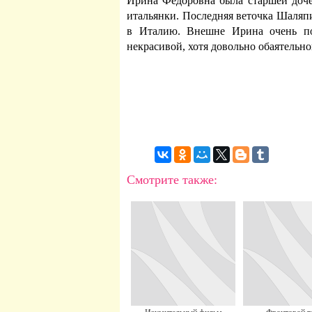
Ирина Федоровна была старшей доч
итальянки. Последняя веточка Шаляпи
в Италию. Внешне Ирина очень пох
некрасивой, хотя довольно обаятельно
Смотрите также: