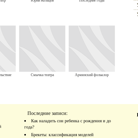
еатр
Юрий Кольцов
Последние годы
льствие
Смычка театра
Армянский фольклор
Последние записи:
Как наладить сон ребенка с рождения и до
й
года?
Брекеты: классификация моделей