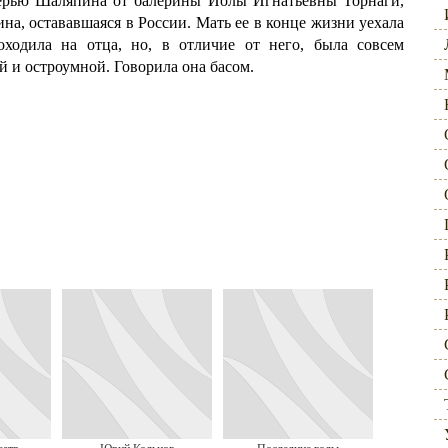
ерью Шаляпина от балерины Иолы Игнатьевны Торнаги,
на, остававшаяся в России. Мать ее в конце жизни уехала
одила на отца, но, в отличие от него, была совсем
й и остроумной. Говорила она басом.