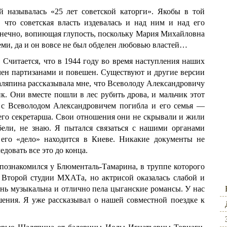
й называлась «25 лет советской каторги». Якобы в той
, что советская власть издевалась и над ним и над его
конечно, вопиющая глупость, поскольку Мария Михайловна
еми, да и он вовсе не был обделен любовью властей…
. Считается, что в 1944 году во время наступления наших
ен партизанами и повешен. Существуют и другие версии
аляпина рассказывала мне, что Всеволоду Александровичу
к.
Они вместе пошли в лес рубить дрова, и мальчик этот
 с Всеволодом Александровичем погибла и его семья —
его секретарша. Свои отношения они не скрывали и жили
бели, не знаю. Я пытался связаться с нашими органами
 его «дело» находится в Киеве. Никакие документы не
едовать все это до конца.
ознакомился у Блюменталь-Тамарина, в труппе которого
 Второй студии МХАТа, но актрисой оказалась слабой и
ень музыкальна и отлично пела цыганские романсы. У нас
ения. Я уже рассказывал о нашей совместной поездке к