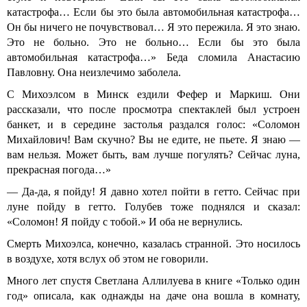
катастрофа… Если бы это была автомобильная катастрофа…
Он бы ничего не почувствовал… Я это пережила. Я это знаю.
Это не больно. Это не больно… Если бы это была
автомобильная катастрофа…» Беда сломила Анастасию
Павловну. Она неизлечимо заболела.
С Михоэлсом в Минск ездили Фефер и Маркиш. Они
рассказали, что после просмотра спектаклей был устроен
банкет, и в середине застолья раздался голос: «Соломон
Михайлович! Вам скучно? Вы не едите, не пьете. Я знаю —
вам нельзя. Может быть, вам лучше погулять? Сейчас луна,
прекрасная погода…»
— Да-да, я пойду! Я давно хотел пойти в гетто. Сейчас при
луне пойду в гетто. Голубев тоже поднялся и сказал:
«Соломон! Я пойду с тобой.» И оба не вернулись.
Смерть Михоэлса, конечно, казалась странной. Это носилось
в воздухе, хотя вслух об этом не говорили.
Много лет спустя Светлана Аллилуева в книге «Только один
год» описала, как однажды на даче она вошла в комнату,