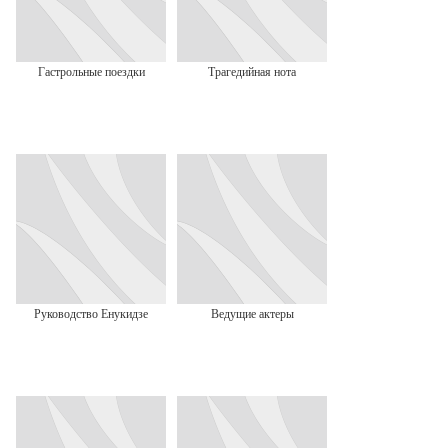
Гастрольные поездки
Трагедийная нота
Руководство Енукидзе
Ведущие актеры