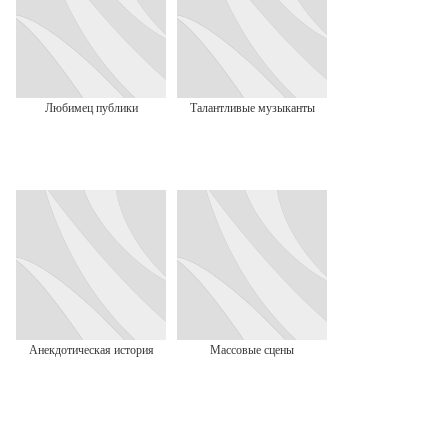
Любимец публики
Талантливые музыканты
Анекдотическая история
Массовые сцены