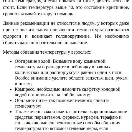
сбить температуру, а если показатели ниже, делать этого не
стоит. Если температура выше 40, это состояние критичное,
срочно вызывайте скорую помощь.
Данные рекомендации не относятся к людям, у которых даже
при не значительном повышении температуры начинаются
судороги и возникает головокружение. Им необходимо
сбивать даже незначительное повышение.
Методы сбивания температуры у взрослых:
Обтирание водой. Возьмите воду комнатной
температуры и разведите в ней водку в равных
количествах или раствор уксуса равный один к пяти.
Особое внимание уделите области запястья, шеи, рукам
и ногам;
Компресс, необходимо намочить салфетку холодной
водой и приложить на лоб больному;
Обильное питье так поможет немного снизить
температуру;
Так же очень важно иметь в аптечке жаропонижающие
средства: парацетамол, фервекс, нурафен. терафлю и
т.п., так как вышеперечисленные способы сбивания
температуры это вспомогательные меры, если