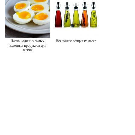
Назван один из самых
Вся польза эфирных масел
полезных продуктов для
легких