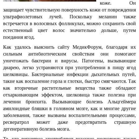
коже. Он
защищает чувствительную поверхность кожи от повреждения
ультрафиолетовых лучей. Поскольку меланин также
встречается в волосяных фолликулах, можно сохранить свой
естественный цвет волос значительно дольше, путем
поедания ягод.
Как удалось выяснить сайту МедикФорум, благодаря их
сильным антибиотическим свойствам они помогают
уничтожать бактерии и вирусы. Патогены, вызывающие
диарею, легко устраняются при употреблении в пищу ягод
шелковицы. Бактериальные инфекции дыхательных путей,
такие как воспаление горла и глотки, быстро смягчаются. Так
как вторичные растительные вещества также обладают
отхаркивающим эффектом, шелковица также полезна при
лечении бронхита. Вызывающие болезнь Альцгеймера
амилоидные бляшки в головном мозге, как и многие другие
заболевания, также вызваны воспалительными процессами,
ресвератрол может даже предотвратить страшную
дегенеративную болезнь мозга.
Те, кто регулярно употребляют вкусную шелковицу, также