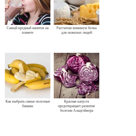
Самый вредный напиток на
Рассчитан минимум белка
планете
для пожилых людей
Как выбрать самые полезные
Красная капуста
бананы
предотвращает развитие
болезни Альцгеймера