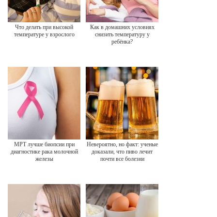
Что делать при высокой
Как в домашних условиях
температуре у взрослого
снизить температуру у
ребёнка?
МРТ лучше биопсии при
Невероятно, но факт: ученые
диагностике рака молочной
доказали, что пиво лечит
железы
почти все болезни