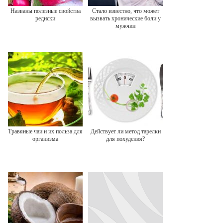
Названы полезные свойства
Стало известно, что может
редиски
вызвать хронические боли у
мужчин
Травяные чаи и их польза для
Действует ли метод тарелки
организма
для похудения?