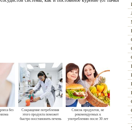
сосудистой системы, как и постоянное курение (от пачки
рпеса без
Сокращение потребления
Список продуктов, не
анизма
этого продукта поможет
рекомендуемых к
быстро восстановить печень
употреблению после 30 лет