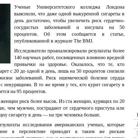
Ученые Университетского колледжа Лондона
выяснили, что даже одной выкуренной сигареты в
день достаточно, чтобы увеличить риск сердечно-
сосудистых заболеваний и инсульта на 50
процентов. Об этом сообщается в статье,
опубликованной в журнале The BMJ.
Исследователи проанализировали результаты более
140 научных работ, посвященных влиянию вредной
привычки на здоровье. Оказалось, что те, кто
рет с 20 до одной в день, лишь на 50 процентов снизили
 жизни заболеваний. Риск ишемической болезни сердца
с некурящими. В то же время у тех, кто курит сигарету в
ается на 95 процентов.
 женщин риск более высок. Из ста женщин, курящих по 20
ьше, чем мужчин, пострадают от сердечного приступа или
одну сигарету в день — на три человека больше.
зультаты исследования американских ученых, которые
рение в перспективе приводит к таким же рискам