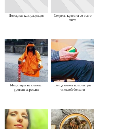
Пожарная контрацепция
Секреты красоты со всего
света
Медитация не снижает
Голод может помочь при
уровень агрессии
тяжелой болезни