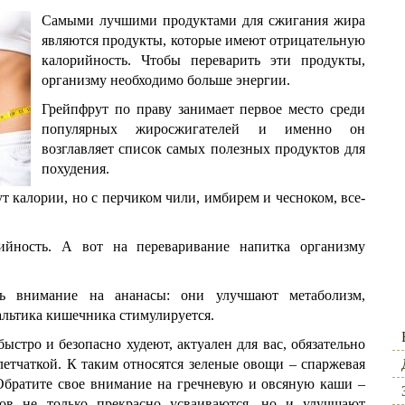
Самыми лучшими продуктами для сжигания жира
являются продукты, которые имеют отрицательную
калорийность. Чтобы переварить эти продукты,
организму необходимо больше энергии.
Грейпфрут по праву занимает первое место среди
популярных жиросжигателей и именно он
возглавляет список самых полезных продуктов для
похудения.
 калории, но с перчиком чили, имбирем и чесноком, все-
ийность. А вот на переваривание напитка организму
ть внимание на ананасы: они улучшают метаболизм,
альтика кишечника стимулируется.
ыстро и безопасно худеют, актуален для вас, обязательно
летчаткой. К таким относятся зеленые овощи – спаржевая
. Обратите свое внимание на гречневую и овсяную каши –
в не только прекрасно усваиваются, но и улучшают