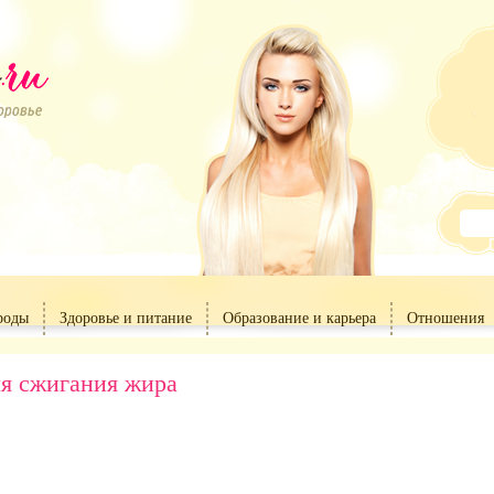
роды
Здоровье и питание
Образование и карьера
Отношения
я сжигания жира