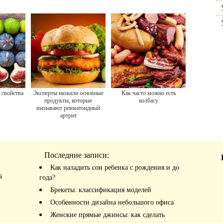
 свойства
Эксперты назвали основные
Как часто можно есть
продукты, которые
колбасу
вызывают ревматоидный
артрит
Последние записи:
Как наладить сон ребенка с рождения и до
й
года?
Брекеты: классификация моделей
Особенности дизайна небольшого офиса
Женские прямые джинсы: как сделать