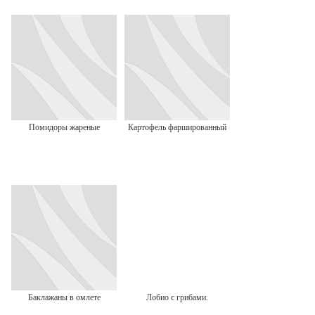
Помидоры жареные
Картофель фаршированный
Баклажаны в омлете
Лобио с грибами.