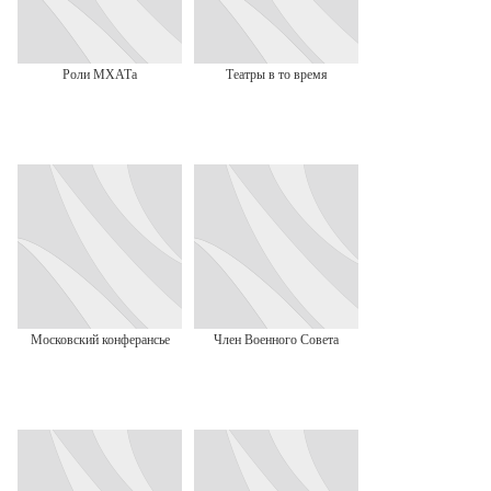
Роли МХАТа
Театры в то время
Московский конферансье
Член Военного Совета