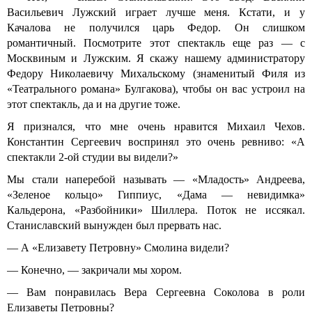
Васильевич Лужский играет лучше меня. Кстати, и у
Качалова не получился царь Федор. Он слишком
романтичный. Посмотрите этот спектакль еще раз — с
Москвиным и Лужским. Я скажу нашему администратору
Федору Николаевичу Михальскому (знаменитый Филя из
«Театрального романа» Булгакова), чтобы он вас устроил на
этот спектакль, да и на другие тоже.
Я признался, что мне очень нравится Михаил Чехов.
Константин Сергеевич воспринял это очень ревниво: «А
спектакли 2-ой студии вы видели?»
Мы стали наперебой называть — «Младость» Андреева,
«Зеленое кольцо» Гиппиус, «Дама — невидимка»
Кальдерона, «Разбойники» Шиллера. Поток не иссякал.
Станиславский вынужден был прервать нас.
— А «Елизавету Петровну» Смолина видели?
— Конечно, — закричали мы хором.
— Вам понравилась Вера Сергеевна Соколова в роли
Елизаветы Петровны?