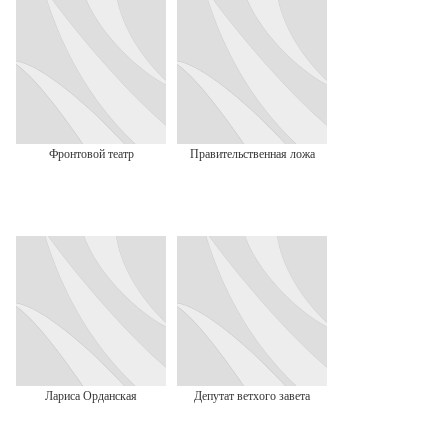
Фронтовой театр
Правительственная ложа
Лариса Орданская
Депутат ветхого завета