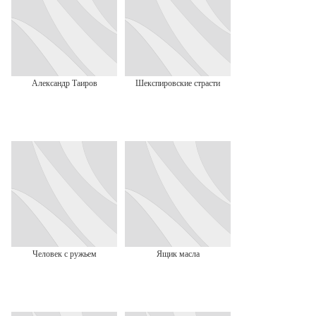
Александр Таиров
Шекспировские страсти
Человек с ружьем
Ящик масла