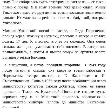
году. Она собиралась ехать с театром на гастроли — ее сняли
прямо с поезда. Я к тому времени уже давно сидел. Мишу
Унковского вместе с другими актерами посадили значительно
раньше. Их маленький ребенок остался с бабушкой, матерью
Унковского.
Михаил Унковский погиб в лагере, а Эдда Георгиевна,
пройдя через Лубянку и Бутырку, пробыла в лагере и ссылке
долгих 17 лет. К счастью, это ее не сломило. Она очень
сильная женщина, умеющая за себя постоять. В лагере она
познакомилась, а потом и вышла замуж за артиста балета
Большого театра Блохина.
Ее выпустили, а потом посадили вторично. В 1949 году
после лагеря и ссылки она какое-то время работала в
Норильском театре вместе с Г. Жженовым и И.
Смоктуновским. Лишь в 1956 году после реабилитации через
министерство культуры смогла добиться, чтобы ее вновь
приняли в Театр им. Ермоловой. После нее тем же путем
вернулся туда и я. Мне тоже пришлось обращаться в
министерство культуры, вплоть до министра Екатерины
Фурцевой.