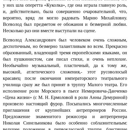
у них шла оперетта «Куколка», где она играла главную роль,
и, действительно, была совершенно очаровательной, что,
вероятно, вряд ли могло радовать Марию Михайловну.
Всеволод был предметом ее обожания и безмерной любви.
Несколько раз они вместе выступали на сцене.
Всеволод Александрович был человеком очень сложным,
деспотичным, но безмерно талантливым во всем. Прекрасно
образованный, владеющий тремя европейскими языками, он
был пушкинистом, сам писал стихи, и очень неплохие.
Необычайно музыкальный, пластичный, да к тому же,
высокий, атлетического сложения,- этот русоволосый
красавец после окончания императорского театрального
училища сразу же был принят в труппу Малого театра. Его
исполнение роли Морского в пьесе Немировича-Данченко
«Цена жизни» (с М. Н. Ермоловой в роли Анны Демуриной)
произвело настоящий фурор. Посыпались многочисленные
приглашения от крупнейших антрепренеров России.
Предложение знаменитого режиссера и антрепренера
Николая Синельникова было особенно соблазнительным:
ведущее положение в первоклассной труппе, блестящие