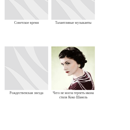
Советское время
Талантливые музыканты
Рождественская звезда
Чего не могла терпеть икона
стиля Коко Шанель