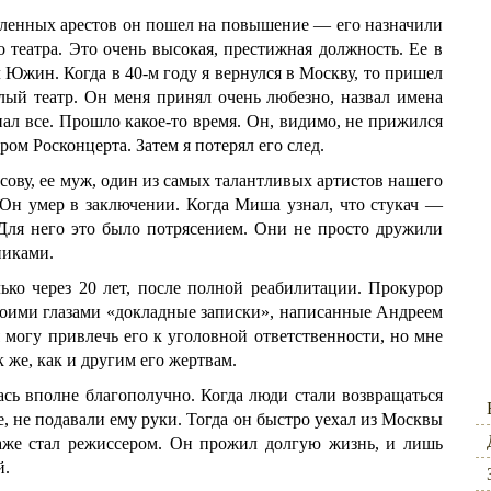
ленных арестов он пошел на повышение — его назначили
 театра. Это очень высокая, престижная должность. Ее в
 Южин. Когда в 40-м году я вернулся в Москву, то пришел
ый театр. Он меня принял очень любезно, назвал имена
нал все. Прошло какое-то время. Он, видимо, не прижился
ром Росконцерта. Затем я потерял его след.
сову, ее муж, один из самых талантливых артистов нашего
 Он умер в заключении. Когда Миша узнал, что стукач —
. Для него это было потрясением. Они не просто дружили
никами.
лько через 20 лет, после полной реабилитации. Прокурор
своими глазами «докладные записки», написанные Андреем
я могу привлечь его к уголовной ответственности, но мне
к же, как и другим его жертвам.
ась вполне благополучно. Когда люди стали возвращаться
ле, не подавали ему руки. Тогда он быстро уехал из Москвы
даже стал режиссером. Он прожил долгую жизнь, и лишь
й.