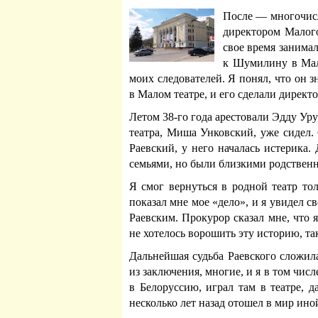
После — многочис
директором Малого
свое время занимал
к Шумилину в Мал
моих следователей.
Я понял, что он з
в Малом театре, и его сделали директо
Летом 38-го года арестовали Эдду Уру
театра, Миша Унковский, уже сидел.
Раевский, у него началась истерика
семьями, но были близкими родствен
Я смог вернуться в родной театр то
показал мне мое «дело», и я увидел 
Раевским. Прокурор сказал мне, что 
не хотелось ворошить эту историю, та
Дальнейшая судьба Раевского сложил
из заключения, многие, и я в том чис
в Белоруссию, играл там в театре, 
несколько лет назад отошел в мир ино