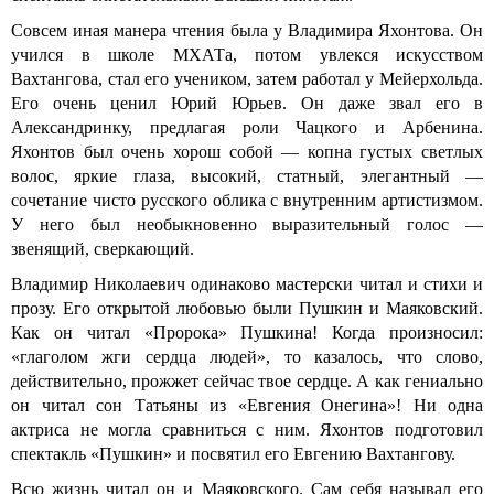
Совсем иная манера чтения была у Владимира Яхонтова. Он
учился в школе МХАТа, потом увлекся искусством
Вахтангова, стал его учеником, затем работал у Мейерхольда.
Его очень ценил Юрий Юрьев. Он даже звал его в
Александринку, предлагая роли Чацкого и Арбенина.
Яхонтов был очень хорош собой — копна густых светлых
волос, яркие глаза, высокий, статный, элегантный —
сочетание чисто русского облика с внутренним артистизмом.
У него был необыкновенно выразительный голос —
звенящий, сверкающий.
Владимир Николаевич одинаково мастерски читал и стихи и
прозу. Его открытой любовью были Пушкин и Маяковский.
Как он читал «Пророка» Пушкина! Когда произносил:
«глаголом жги сердца людей», то казалось, что слово,
действительно, прожжет сейчас твое сердце. А как гениально
он читал сон Татьяны из «Евгения Онегина»! Ни одна
актриса не могла сравниться с ним. Яхонтов подготовил
спектакль «Пушкин» и посвятил его Евгению Вахтангову.
Всю жизнь читал он и Маяковского. Сам себя называл его