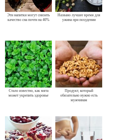
Эти напитки могут снизить
Названо лучшее время для
качество сна почти на 40%
ужина при похудении
Стало известно, как мята
Продукт, который
может укрепить здоровье
обязательно нужно есть
мужчинам