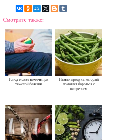
Смотрите также:
Голод может помочь при
Назван продукт, который
тяжелой болезни
помогает бороться с
ожирением