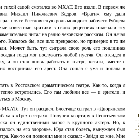
он тихой сапой смотался во МХАТ. Его взяли. В первом же
тавил Михаил Николаевич Кедров, «Враги», ему дали
грал почти бессловесную роль молодого рабочего Рябцева
ые известные критики в своих рецензиях отмечали эту
замечательно читал на радио чеховские рассказы. Он начал
го. Казалось бы, все шло прекрасно, но примерно в то же
вали. Может быть, тут сыграла свою роль его подлинная
садки тогда мог послужить любой пустяк. Он отсидел в
у, и он стал вновь работать в театре, кстати, вместе с
но восприняла его арест. Она сошла с ума и попала в
ать в Ростовском драматическом театре. Как-то, когда я
ь тепло встретились. Его там любили все — и зрители, и
уться в Москву.
во МХАТе. Тут он расцвел. Блестяще сыграл в «Дворянском
нбаха в «Трех сестрах». Получил квартиру в Леонтьевском
уска он единственный вырос в крупного актера. Но, к
залось на его здоровье. Юра стал болеть, вынужден был
атра. Как-то он позвонил мне и сказал: «Зайди ко мне. Мне