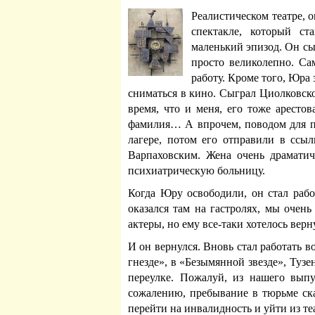
Реалистическом театре, 
спектакле, который с
маленький эпизод. Он сы
просто великолепно.
Сам
работу. Кроме того, Юра 
сниматься в кино. Сыграл Циолковско
время, что и меня, его тоже аресто
фамилия… А впрочем, поводом для по
лагере, потом его отправили в ссылк
Варпаховским. Жена очень драматич
психиатрическую больницу.
Когда Юру освободили, он стал работ
оказался там на гастролях, мы очен
актеры, но ему все-таки хотелось верн
И он вернулся. Вновь стал работать 
гнезде», в «Безымянной звезде», Тузе
переулке. Пожалуй, из нашего вып
сожалению, пребывание в тюрьме ска
перейти на инвалидность и уйти из те